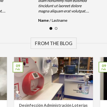
od
diam nonummy nibh euismod
tincidunt ut laoreet dolore
at….
magna aliquam erat volutpat….
Name
/
Lastname
FROM THE BLOG
09
09
Feb
Feb
Desinfección Administración Loterías