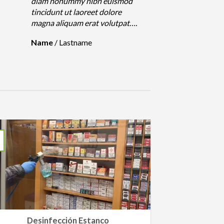
diam nonummy nibh euismod
tincidunt ut laoreet dolore
magna aliquam erat volutpat….
Name
/
Lastname
Desinfección Estanco