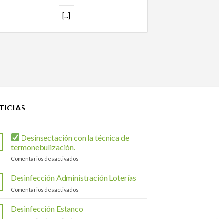
[...]
TICIAS
Desinsectación con la técnica de
termonebulización.
en
Comentarios desactivados
Desinsectación
Desinfección Administración Loterías
con
en
Comentarios desactivados
la
Desinfección
técnica
Administración
Desinfección Estanco
de
Loterías
termonebulización.