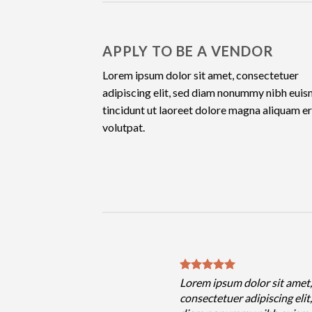
APPLY TO BE A VENDOR
Lorem ipsum dolor sit amet, consectetuer
adipiscing elit, sed diam nonummy nibh eui
tincidunt ut laoreet dolore magna aliquam e
volutpat.
sum dolor sit amet,
Lorem ipsum dolor sit amet
uer adipiscing elit, sed
consectetuer adipiscing elit