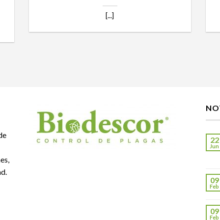
[...]
NO
de
22
Jun
es,
ad.
09
Feb
09
Feb