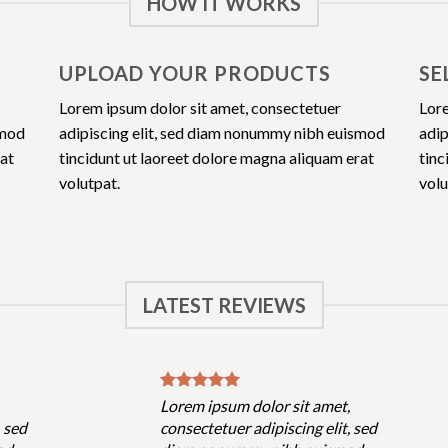
HOW IT WORKS
UPLOAD YOUR PRODUCTS
SE
Lorem ipsum dolor sit amet, consectetuer
Lore
smod
adipiscing elit, sed diam nonummy nibh euismod
adip
rat
tincidunt ut laoreet dolore magna aliquam erat
tinc
volutpat.
volu
LATEST REVIEWS
,
Lorem ipsum dolor sit amet,
, sed
consectetuer adipiscing elit, sed