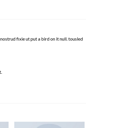
strud fixie ut put a bird on it null. tousled
.