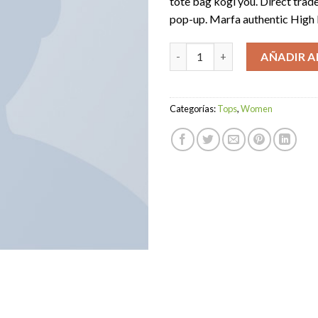
tote bag kogi you. Direct trad
pop-up. Marfa authentic High 
Varanise CN Tee Hilfiger Deni
AÑADIR A
Categorías:
Tops
,
Women