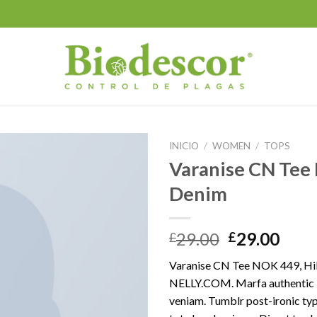
INICIO
/
WOMEN
/
TOPS
Varanise CN Tee 
Denim
29.00
29.00
£
£
Varanise CN Tee NOK 449, Hil
NELLY.COM. Marfa authentic 
veniam. Tumblr post-ironic typ