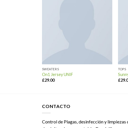
SWEATERS
TOPS
isy May
On1 Jersey UNIF
Sunn
£
29.00
£
29.
CONTACTO
Control de Plagas, desinfección y limpiezas 