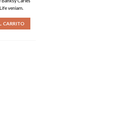
e Banksy Carles
Life veniam.
m cantidad
L CARRITO