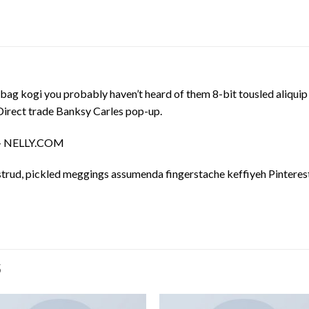
bag kogi you probably haven’t heard of them 8-bit tousled aliquip no
a. Direct trade Banksy Carles pop-up.
m – NELLY.COM
trud, pickled meggings assumenda fingerstache keffiyeh Pinterest
S