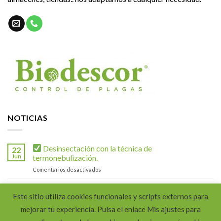
NOTICIAS
Desinsectación con la técnica de
22
Jun
termonebulización.
en
Comentarios desactivados
Desinsectación
Desinfección Administración Loterías
09
con
Este sitio utiliza cookies funcionales y scripts externos para
Feb
en
Comentarios desactivados
la
mejorar tu experiencia. Pulsa el enlace Mis ajustes para
Desinfección
técnica
Administración
Desinfección Estanco
de