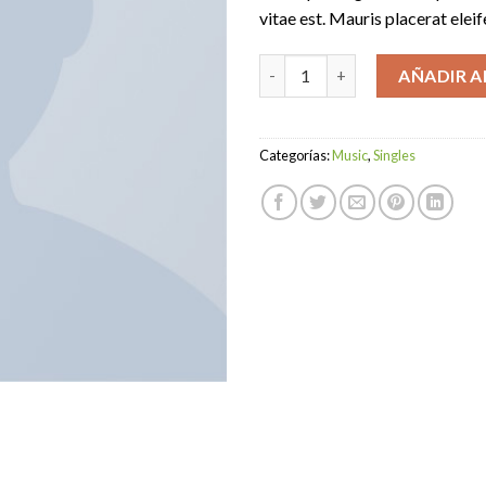
vitae est. Mauris placerat eleif
Woo Single #1 cantidad
AÑADIR A
Categorías:
Music
,
Singles