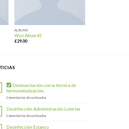
ALBUMS
Woo Album #2
£
29.00
TICIAS
Desinsectación con la técnica de
termonebulización.
en
Comentarios desactivados
Desinsectación
Desinfección Administración Loterías
con
en
Comentarios desactivados
la
Desinfección
técnica
Administración
Desinfección Estanco
de