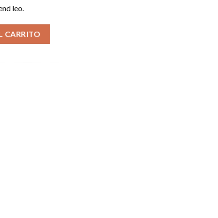
end leo.
L CARRITO