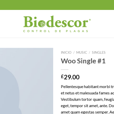
INICIO
/
MUSIC
/
SINGLES
Woo Single #1
29.00
£
Pellentesque habitant morbi tr
et netus et malesuada fames ac
Vestibulum tortor quam, feugiat
eget, tempor sit amet, ante. Do
amet quam egestas semper. Aen