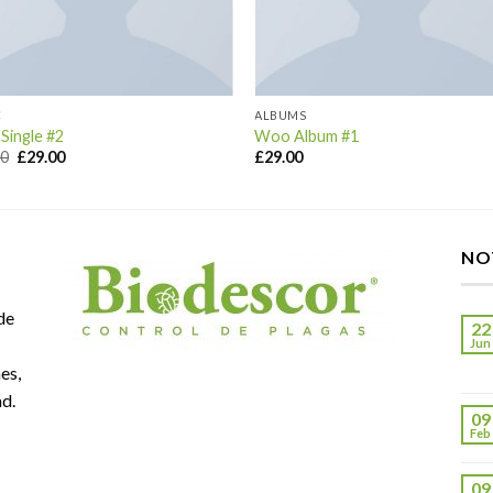
C
ALBUMS
Single #2
Woo Album #1
00
£
29.00
£
29.00
NO
de
22
Jun
es,
ad.
09
Feb
09