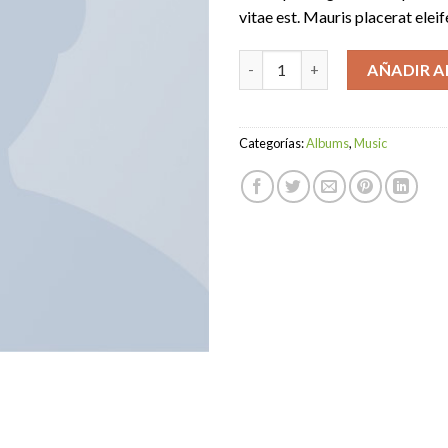
vitae est. Mauris placerat eleif
Woo Album #4 cantidad
AÑADIR A
Categorías:
Albums
,
Music