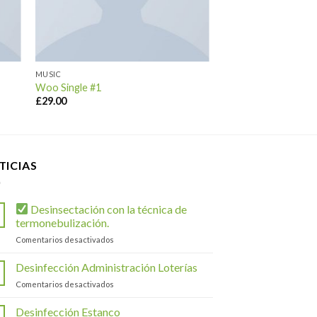
MUSIC
Woo Single #1
£
29.00
TICIAS
Desinsectación con la técnica de
termonebulización.
en
Comentarios desactivados
Desinsectación
Desinfección Administración Loterías
con
en
Comentarios desactivados
la
Desinfección
técnica
Administración
Desinfección Estanco
de