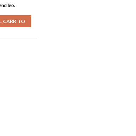
end leo.
L CARRITO