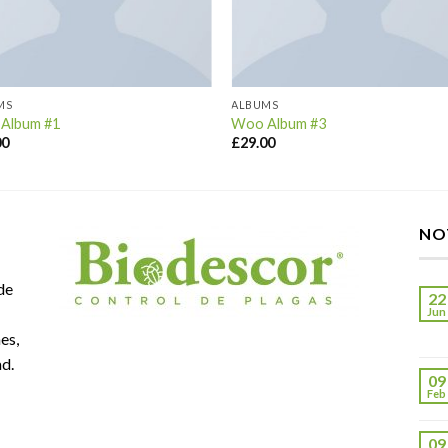
MS
ALBUMS
Album #1
Woo Album #3
00
£
29.00
NO
de
22
Jun
es,
ad.
09
Feb
09