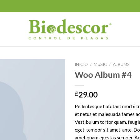
INICIO
/
MUSIC
/
ALBUMS
Woo Album #4
29.00
£
Pellentesque habitant morbi tr
et netus et malesuada fames ac
Vestibulum tortor quam, feugiat
eget, tempor sit amet, ante. Do
amet quam egestas semper. Aen