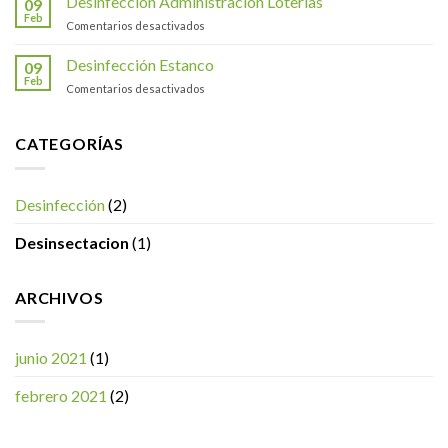
Desinfección Administración Loterías
09
con
Feb
en
Comentarios desactivados
la
Desinfección
técnica
Administración
Desinfección Estanco
de
09
Loterías
Feb
termonebulización.
en
Comentarios desactivados
Desinfección
Estanco
CATEGORÍAS
Desinfección
(2)
Desinsectacion
(1)
ARCHIVOS
junio 2021
(1)
febrero 2021
(2)