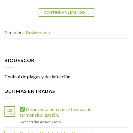
CONTINUAR LEYENDO
→
Publicado en
Desinsectacion
BIODESCOR:
Control de plagas y desinfección
ÚLTIMAS ENTRADAS
Desinsectación con la técnica de
22
Jun
termonebulización.
en
Comentarios desactivados
Desinsectación