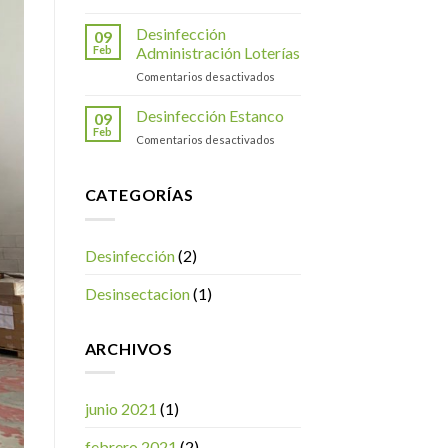
Desinsectación
Desinfección
09
con
Feb
Administración Loterías
la
en
Comentarios desactivados
técnica
Desinfección
de
Administración
Desinfección Estanco
termonebulización.
09
Loterías
Feb
en
Comentarios desactivados
Desinfección
Estanco
CATEGORÍAS
Desinfección
(2)
Desinsectacion
(1)
ARCHIVOS
junio 2021
(1)
febrero 2021
(2)