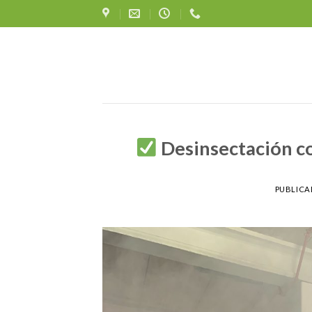
Skip
to
content
Desinsectación co
PUBLICA