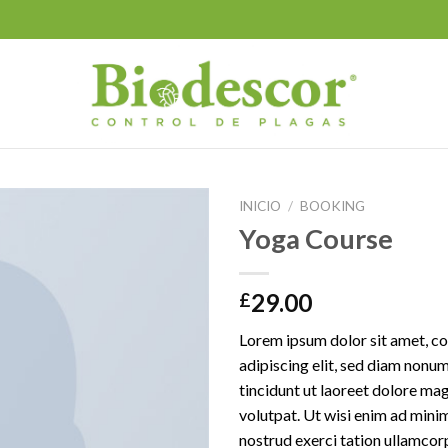
INICIO
/
BOOKING
Yoga Course
29.00
£
Lorem ipsum dolor sit amet, c
adipiscing elit, sed diam non
tincidunt ut laoreet dolore ma
volutpat. Ut wisi enim ad mini
nostrud exerci tation ullamcor