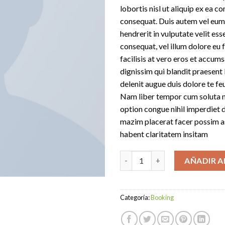
lobortis nisl ut aliquip ex ea
consequat. Duis autem vel eum i
hendrerit in vulputate velit ess
consequat, vel illum dolore eu f
facilisis at vero eros et accums
dignissim qui blandit praesent 
delenit augue duis dolore te feug
Nam liber tempor cum soluta n
option congue nihil imperdiet
mazim placerat facer possim a
habent claritatem insitam
Yoga Course cantidad
AÑADIR A
Categoría:
Booking