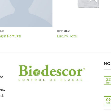
ING
BOOKING
ng in Portugal
Luxury Hotel
NO
de
22
Jun
es,
ad.
09
Feb