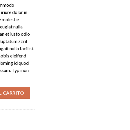
 commodo
riure dolor in
e molestie
eugiat nulla
an et iusto odio
luptatum zzril
ait nulla facilisi.
obis eleifend
 doming id quod
ssum. Typi non
L CARRITO