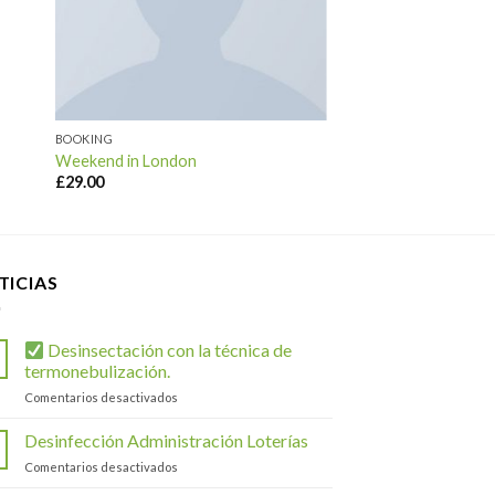
BOOKING
Weekend in London
£
29.00
TICIAS
Desinsectación con la técnica de
termonebulización.
en
Comentarios desactivados
Desinsectación
Desinfección Administración Loterías
con
en
Comentarios desactivados
la
Desinfección
técnica