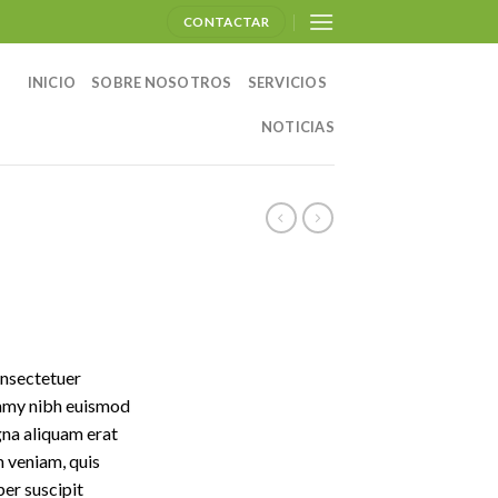
CONTACTAR
INICIO
SOBRE NOSOTROS
SERVICIOS
NOTICIAS
onsectetuer
ummy nibh euismod
gna aliquam erat
m veniam, quis
per suscipit