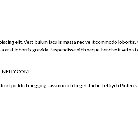
iscing elit. Vestibulum iaculis massa nec velit commodo lobortis. 
 a erat lobortis gravida. Suspendisse nibh neque, hendrerit vel nisi 
s – NELLY.COM
trud, pickled meggings assumenda fingerstache keffiyeh Pinterest
S