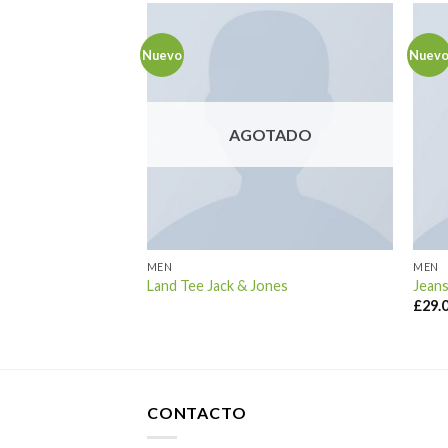
Nuevo
Nuev
AGOTADO
MEN
MEN
 Sub River Island
Land Tee Jack & Jones
Jeans
£
29.
CONTACTO