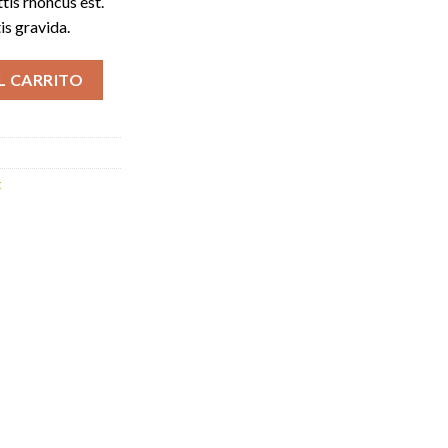
ttis rhoncus est.
is gravida.
s cantidad
L CARRITO
t