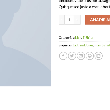
tincidunt vitae eros porta, sagi
Quisque sed justo a erat lobort
Lawrance Polo Tee Jack & Jone
AÑADIR A
Categorías:
Men
,
T-Shirts
Etiquetas:
Jack and Jones
,
man
,
t-shir